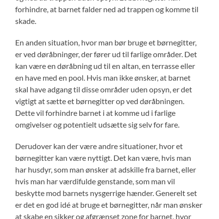
forhindre, at barnet falder ned ad trappen og komme til
skade.
En anden situation, hvor man bør bruge et børnegitter,
er ved døråbninger, der fører ud til farlige områder. Det
kan være en døråbning ud til en altan, en terrasse eller
en have med en pool. Hvis man ikke ønsker, at barnet
skal have adgang til disse områder uden opsyn, er det
vigtigt at sætte et børnegitter op ved døråbningen.
Dette vil forhindre barnet i at komme ud i farlige
omgivelser og potentielt udsætte sig selv for fare.
Derudover kan der være andre situationer, hvor et
børnegitter kan være nyttigt. Det kan være, hvis man
har husdyr, som man ønsker at adskille fra barnet, eller
hvis man har værdifulde genstande, som man vil
beskytte mod barnets nysgerrige hænder. Generelt set
er det en god idé at bruge et børnegitter, når man ønsker
at skabe en sikker og afgrænset zone for barnet, hvor