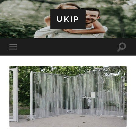
UKIP
Toggle
Toggle
search
mobile
field
menu