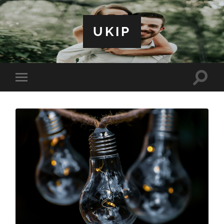
UKIP
Toggle
Toggle
search
mobile
field
menu