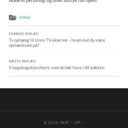
skabe et personligt og unikt udtryk i dit hjem?
Indlæg
FORRIGE INDLÆG
Tv ophæng til store TV-skærme – hvad skal du være
opmærksom på?
NÆSTE INDLÆG
5 bagebogsklassikere, som du bør have i dit køkken
© 2026
UKIP
—
OP ↑