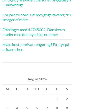
uundværligt
Fra jord til bord: Bæredygtige råvarer, der
smager af mere
Erfaringer med 44745002: Danskeres
møder med det mystiske nummer
Hvad koster privat rengøring? Få styr på
priserne her
August 2026
M
TI
O
TO
F
L
S
1
2
3
4
5
6
7
8
9