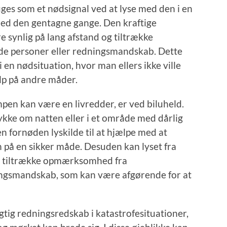
es som et nødsignal ved at lyse med den i en
med den gentagne gange. Den kraftige
e synlig på lang afstand og tiltrække
 personer eller redningsmandskab. Dette
 en nødsituation, hvor man ellers ikke ville
ælp på andre måder.
pen kan være en livredder, er ved biluheld.
lykke om natten eller i et område med dårlig
n fornøden lyskilde til at hjælpe med at
en på en sikker måde. Desuden kan lyset fra
t tiltrække opmærksomhed fra
ningsmandskab, som kan være afgørende for at
tig redningsredskab i katastrofesituationer,