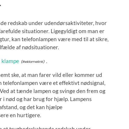
r
de redskab under udendørsaktiviteter, hvor
arefulde situationer. Ligegyldigt om man er
gtur, kan telefonlampen være med til at sikre,
lfælde af nødsituationer.
m
klampe
.
emt ske, at man farer vild eller kommer ud
an telefonlampen være et effektivt nødsignal,
Ved at tænde lampen og svinge den frem og
r i nød og har brug for hjælp. Lampens
g afstand, og det kan hjælpe
ere en hurtigere.
m et tryghedsskabende redskab under