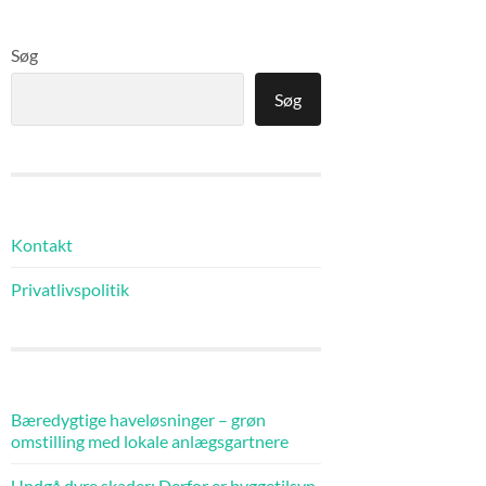
Søg
Søg
Kontakt
Privatlivspolitik
Bæredygtige haveløsninger – grøn
omstilling med lokale anlægsgartnere
Undgå dyre skader: Derfor er byggetilsyn