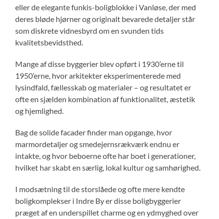
eller de elegante funkis-boligblokke i Vanløse, der med
deres bløde hjørner og originalt bevarede detaljer står
som diskrete vidnesbyrd om en svunden tids
kvalitetsbevidsthed.
Mange af disse byggerier blev opført i 1930’erne til
1950’erne, hvor arkitekter eksperimenterede med
lysindfald, fællesskab og materialer – og resultatet er
ofte en sjælden kombination af funktionalitet, æstetik
og hjemlighed.
Bag de solide facader finder man opgange, hvor
marmordetaljer og smedejernsrækværk endnu er
intakte, og hvor beboerne ofte har boet i generationer,
hvilket har skabt en særlig, lokal kultur og samhørighed.
I modsætning til de storslåede og ofte mere kendte
boligkomplekser i Indre By er disse boligbyggerier
præget af en underspillet charme og en ydmyghed over