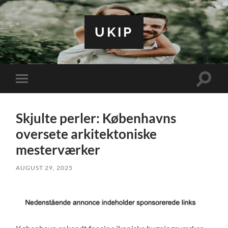
UKIP
Toggle
Toggle
search
mobile
field
menu
Skjulte perler: Københavns
oversete arkitektoniske
mesterværker
AUGUST 29, 2025