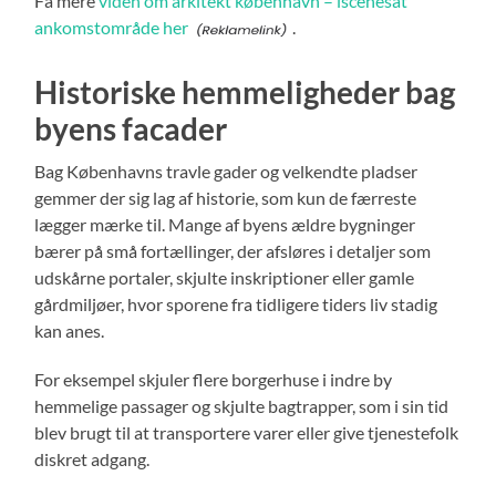
Få mere
viden om arkitekt københavn – iscenesat
ankomstområde her
.
Historiske hemmeligheder bag
byens facader
Bag Københavns travle gader og velkendte pladser
gemmer der sig lag af historie, som kun de færreste
lægger mærke til. Mange af byens ældre bygninger
bærer på små fortællinger, der afsløres i detaljer som
udskårne portaler, skjulte inskriptioner eller gamle
gårdmiljøer, hvor sporene fra tidligere tiders liv stadig
kan anes.
For eksempel skjuler flere borgerhuse i indre by
hemmelige passager og skjulte bagtrapper, som i sin tid
blev brugt til at transportere varer eller give tjenestefolk
diskret adgang.