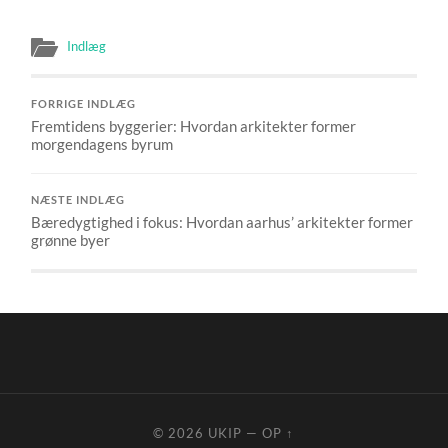
Indlæg
FORRIGE INDLÆG
Fremtidens byggerier: Hvordan arkitekter former
morgendagens byrum
NÆSTE INDLÆG
Bæredygtighed i fokus: Hvordan aarhus’ arkitekter former
grønne byer
© 2026
UKIP
—
OP ↑