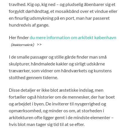
travlhed. Kig op, kig ned – og pludselig åbenbarer sig et
forgyldt dørhåndtag, et mosaikbånd over et vindue eller
en finurlig udsmykning på en port, man har passeret
hundredvis af gange.
Her finder
du mere information om arkitekt københavn
>>
I de smalle passager og stille gårde finder man små
skulpturer, håndmalede kakler og sirligt udskårne
træværker, som vidner om håndværkets og kunstens
stolthed gennem tiderne.
Disse detaljer er ikke blot æstetiske indslag, men
fortæller også historier om de mennesker, der har boet
og arbejdet i byen. De inviterer til nysgerrighed og
opmærksomhed, og minder os om, at storheden i
arkitekturen ofte ligger gemt i de mindste elementer –
hvis blot man tager sig tid til at se efter.