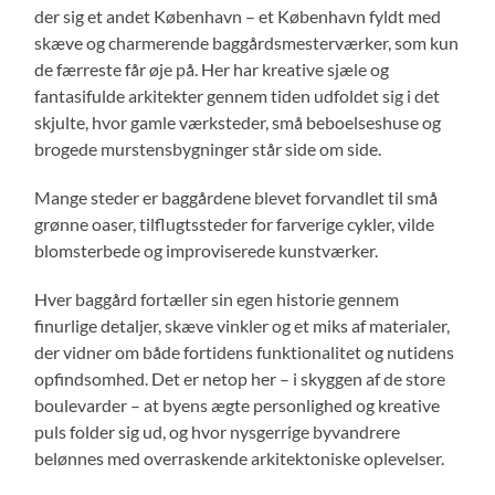
der sig et andet København – et København fyldt med
skæve og charmerende baggårdsmesterværker, som kun
de færreste får øje på. Her har kreative sjæle og
fantasifulde arkitekter gennem tiden udfoldet sig i det
skjulte, hvor gamle værksteder, små beboelseshuse og
brogede murstensbygninger står side om side.
Mange steder er baggårdene blevet forvandlet til små
grønne oaser, tilflugtssteder for farverige cykler, vilde
blomsterbede og improviserede kunstværker.
Hver baggård fortæller sin egen historie gennem
finurlige detaljer, skæve vinkler og et miks af materialer,
der vidner om både fortidens funktionalitet og nutidens
opfindsomhed. Det er netop her – i skyggen af de store
boulevarder – at byens ægte personlighed og kreative
puls folder sig ud, og hvor nysgerrige byvandrere
belønnes med overraskende arkitektoniske oplevelser.