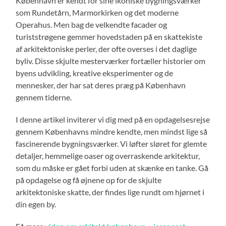
København er kendt for sine ikoniske bygningsværker
som Rundetårn, Marmorkirken og det moderne
Operahus. Men bag de velkendte facader og
turiststrøgene gemmer hovedstaden på en skattekiste
af arkitektoniske perler, der ofte overses i det daglige
byliv. Disse skjulte mesterværker fortæller historier om
byens udvikling, kreative eksperimenter og de
mennesker, der har sat deres præg på København
gennem tiderne.
I denne artikel inviterer vi dig med på en opdagelsesrejse
gennem Københavns mindre kendte, men mindst lige så
fascinerende bygningsværker. Vi løfter sløret for glemte
detaljer, hemmelige oaser og overraskende arkitektur,
som du måske er gået forbi uden at skænke en tanke. Gå
på opdagelse og få øjnene op for de skjulte
arkitektoniske skatte, der findes lige rundt om hjørnet i
din egen by.