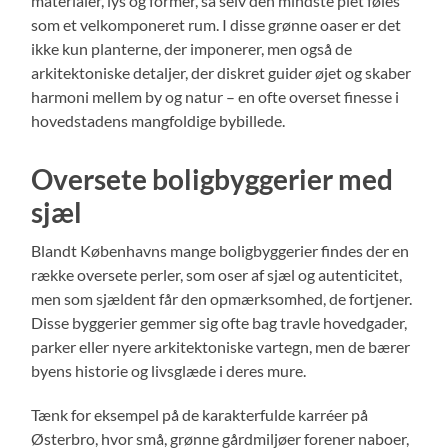
materialer, lys og former, så selv den mindste plet føles
som et velkomponeret rum. I disse grønne oaser er det
ikke kun planterne, der imponerer, men også de
arkitektoniske detaljer, der diskret guider øjet og skaber
harmoni mellem by og natur – en ofte overset finesse i
hovedstadens mangfoldige bybillede.
Oversete boligbyggerier med
sjæl
Blandt Københavns mange boligbyggerier findes der en
række oversete perler, som oser af sjæl og autenticitet,
men som sjældent får den opmærksomhed, de fortjener.
Disse byggerier gemmer sig ofte bag travle hovedgader,
parker eller nyere arkitektoniske vartegn, men de bærer
byens historie og livsglæde i deres mure.
Tænk for eksempel på de karakterfulde karréer på
Østerbro, hvor små, grønne gårdmiljøer forener naboer,