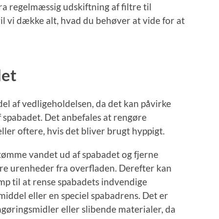
a regelmæssig udskiftning af filtre til
l vi dække alt, hvad du behøver at vide for at
det
del af vedligeholdelsen, da det kan påvirke
 spabadet. Det anbefales at rengøre
er oftere, hvis det bliver brugt hyppigt.
t tømme vandet ud af spabadet og fjerne
dre urenheder fra overfladen. Derefter kan
mp til at rense spabadets indvendige
iddel eller en speciel spabadrens. Det er
ngøringsmidler eller slibende materialer, da