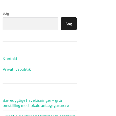
Søg
Søg
Kontakt
Privatlivspolitik
Bæredygtige haveløsninger – grøn
omstilling med lokale anlægsgartnere
Undgå dyre skader: Derfor er byggetilsyn