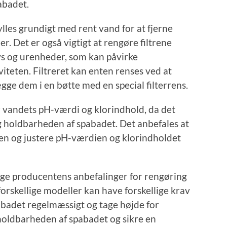
abadet.
lles grundigt med rent vand for at fjerne
r. Det er også vigtigt at rengøre filtrene
vs og urenheder, som kan påvirke
viteten. Filtreret kan enten renses ved at
gge dem i en bøtte med en special filterrens.
or vandets pH-værdi og klorindhold, da det
 holdbarheden af spabadet. Det anbefales at
en og justere pH-værdien og klorindholdet
ølge producentens anbefalinger for rengøring
forskellige modeller kan have forskellige krav
abadet regelmæssigt og tage højde for
oldbarheden af spabadet og sikre en