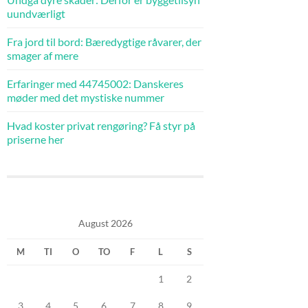
uundværligt
Fra jord til bord: Bæredygtige råvarer, der
smager af mere
Erfaringer med 44745002: Danskeres
møder med det mystiske nummer
Hvad koster privat rengøring? Få styr på
priserne her
August 2026
M
TI
O
TO
F
L
S
1
2
3
4
5
6
7
8
9