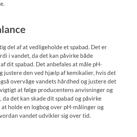
e.
alance
ig del af at vedligeholde et spabad. Det er
di i vandet, da det kan påvirke både
f dit spabad. Det anbefales at måle pH-
justere den ved hjælp af kemikalier, hvis det
også overvåge vandets hårdhed og justere det
vigtigt at følge producentens anvisninger og
, da det kan skade dit spabad og påvirke
 at holde en logbog over pH-målinger og
hvordan vandet udvikler sig over tid.