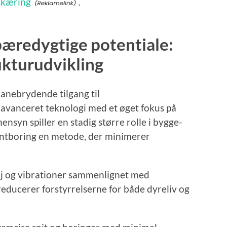
skæring
.
æredygtige potentiale:
ukturudvikling
nebrydende tilgang til
r avanceret teknologi med et øget fokus på
ensyn spiller en stadig større rolle i bygge-
antboring en metode, der minimerer
j og vibrationer sammenlignet med
reducerer forstyrrelserne for både dyreliv og