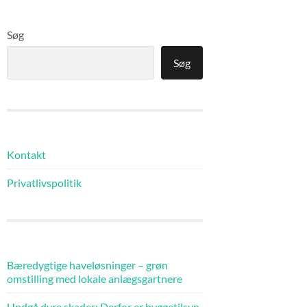
Søg
Søg
Kontakt
Privatlivspolitik
Bæredygtige haveløsninger – grøn
omstilling med lokale anlægsgartnere
Undgå dyre skader: Derfor er byggetilsyn