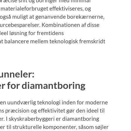
ræcise snit og boringer med minimal
 materialeforbruget effektiviseres, og
 også muligt at genanvende borekærnerne,
sourcebesparelser. Kombinationen af disse
deel løsning for fremtidens
 at balancere mellem teknologisk fremskridt
tunneler:
 for diamantboring
e en uundværlig teknologi inden for moderne
 præcision og effektivitet gør den ideel til
r. I skyskraberbyggeri er diamantboring
er til strukturelle komponenter, såsom søjler