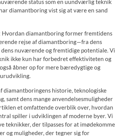
 nuværende status som en uundværlig teknik
har diamantboring vist sig at være en sand
d: Hvordan diamantboring former fremtidens
inerende rejse af diamantboring—fra dens
l dens nuværende og fremtidige potentiale. Vi
ik ikke kun har forbedret effektiviteten og
 også åbner op for mere bæredygtige og
turudvikling.
 diamantboringens historie, teknologiske
ng, samt dens mange anvendelsesmuligheder
 artiklen et omfattende overblik over, hvordan
tral spiller i udviklingen af moderne byer. Vi
tive teknikker, der tilpasses for at imødekomme
er og muligheder, der tegner sig for