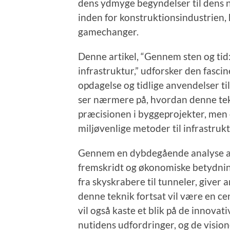
dens ydmyge begyndelser til dens
inden for konstruktionsindustrien, 
gamechanger.
Denne artikel, “Gennem sten og ti
infrastruktur,” udforsker den fasc
opdagelse og tidlige anvendelser ti
ser nærmere på, hvordan denne tekn
præcisionen i byggeprojekter, men
miljøvenlige metoder til infrastruk
Gennem en dybdegående analyse af
fremskridt og økonomiske betydni
fra skyskrabere til tunneler, giver
denne teknik fortsat vil være en cen
vil også kaste et blik på de innova
nutidens udfordringer, og de vision