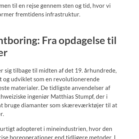
en til en rejse gennem sten og tid, hvor vi
rmer fremtidens infrastruktur.
tboring: Fra opdagelse til
er
sig tilbage til midten af det 19. århundrede,
t og udviklet som en revolutionerende
te materialer. De tidligste anvendelser af
chweiziske ingeniør Matthias Stumpf, der i
t bruge diamanter som skæreværktøjer til at
r.
rtigt adopteret i mineindustrien, hvor den
ise boreoperationer end tidligere metoder. I