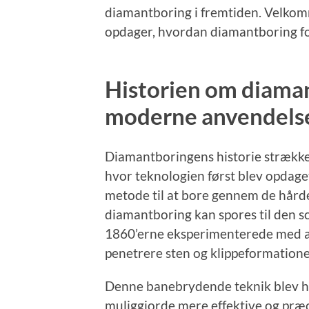
diamantboring i fremtiden. Velkomm
opdager, hvordan diamantboring fo
Historien om diaman
moderne anvendels
Diamantboringens historie strækker 
hvor teknologien først blev opdage
metode til at bore gennem de hårdes
diamantboring kan spores til den s
1860’erne eksperimenterede med a
penetrere sten og klippeformatione
Denne banebrydende teknik blev hu
muliggjorde mere effektive og præc