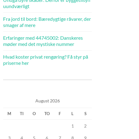
uundværligt
Fra jord til bord: Bæredygtige råvarer, der
smager af mere
Erfaringer med 44745002: Danskeres
møder med det mystiske nummer
Hvad koster privat rengøring? Få styr på
priserne her
August 2026
M
TI
O
TO
F
L
S
1
2
3
4
5
6
7
8
9