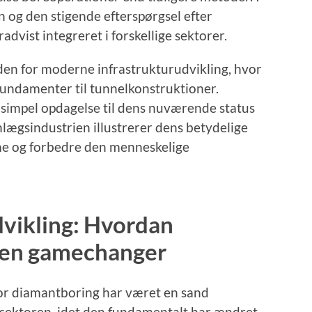
n og den stigende efterspørgsel efter
dvist integreret i forskellige sektorer.
den for moderne infrastrukturudvikling, hvor
rfundamenter til tunnelkonstruktioner.
 simpel opdagelse til dens nuværende status
nlægsindustrien illustrerer dens betydelige
orme og forbedre den menneskelige
vikling: Hvordan
 en gamechanger
for diamantboring har været en sand
sektoren, idet den fundamentalt har ændret