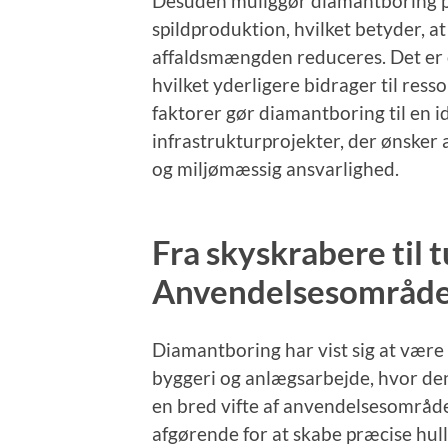
Desuden muliggør diamantboring p
spildproduktion, hvilket betyder, at
affaldsmængden reduceres. Det er
hvilket yderligere bidrager til res
faktorer gør diamantboring til en i
infrastrukturprojekter, der ønsker
og miljømæssig ansvarlighed.
Fra skyskrabere til 
Anvendelsesområder
Diamantboring har vist sig at vær
byggeri og anlægsarbejde, hvor dens
en bred vifte af anvendelsesområde
afgørende for at skabe præcise hull