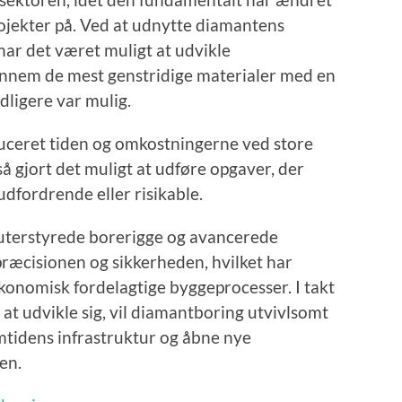
jekter på. Ved at udnytte diamantens
har det været muligt at udvikle
ennem de mest genstridige materialer med en
idligere var mulig.
duceret tiden og omkostningerne ved store
å gjort det muligt at udføre opgaver, der
 udfordrende eller risikable.
uterstyrede borerigge og avancerede
præcisionen og sikkerheden, hvilket har
konomisk fordelagtige byggeprocesser. I takt
at udvikle sig, vil diamantboring utvivlsomt
remtidens infrastruktur og åbne nye
en.