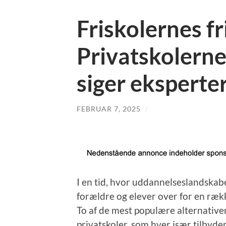
Friskolernes fr
Privatskolerne
siger eksperte
FEBRUAR 7, 2025
/
I en tid, hvor uddannelseslandskab
forældre og elever over for en rækk
To af de mest populære alternativer 
privatskoler, som hver især tilbyd