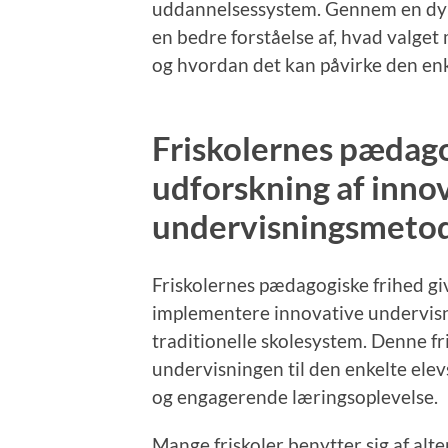
uddannelsessystem. Gennem en dyb
en bedre forståelse af, hvad valget
og hvordan det kan påvirke den enk
Friskolernes pædago
udforskning af inno
undervisningsmeto
Friskolernes pædagogiske frihed gi
implementere innovative undervisni
traditionelle skolesystem. Denne fri
undervisningen til den enkelte ele
og engagerende læringsoplevelse.
Mange friskoler benytter sig af al