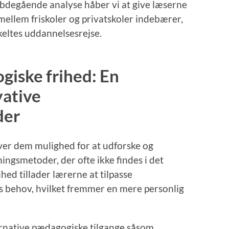
degående analyse håber vi at give læserne
 mellem friskoler og privatskoler indebærer,
eltes uddannelsesrejse.
giske frihed: En
vative
der
ver dem mulighed for at udforske og
ngsmetoder, der ofte ikke findes i det
hed tillader lærerne at tilpasse
vs behov, hvilket fremmer en mere personlig
ternative pædagogiske tilgange såsom