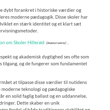
e dybt forankret i historiske værdier og
 deres moderne pædagogik. Disse skoler har
dviklet en stærk identitet og et klart sæt
ervisningsmetoder.
on om Skoler Hillerød
.
respekt og akademisk dygtighed ses ofte som
es tilgang, og de fungerer som fundamentet
mået at tilpasse disse værdier til nutidens
e moderne teknologi og pædagogiske
år en solid faglig ballast og en uddannelse,
dringer. Dette skaber en unik
ger fordel af både traditionens stabilitet og