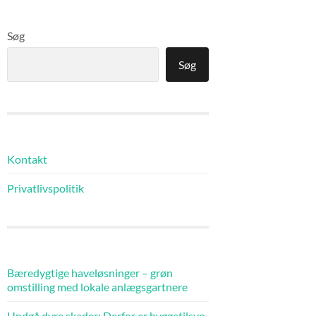
Søg
Søg
Kontakt
Privatlivspolitik
Bæredygtige haveløsninger – grøn
omstilling med lokale anlægsgartnere
Undgå dyre skader: Derfor er byggetilsyn