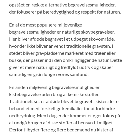
opstået en række alternative begravelsesmuligheder,
der fokuserer på bæredygtighed og respekt for naturen.
En af de mest populære miljøvenlige
begravelsesmuligheder er naturlige skovbegravelser.
Her bliver afdøde begravet i et udpeget skovområde,
hvor der ikke bliver anvendt traditionelle gravsten. I
stedet bliver gravpladserne markeret med træer eller
buske, der passer ind i den omkringliggende natur. Dette
giver et mere naturligt og fredfyldt udtryk og skaber
samtidig en grøn lunge i vores samfund.
En anden miljøvenlig begravelsesmulighed er
kistebegravelse uden brug af kemiske stoffer.
Traditionelt set er afdøde blevet begravet i kister, der er
behandlet med forskellige kemikalier for at forhindre
nedbrydning. Men i dag er der kommet et øget fokus på
at undgå brugen af disse stoffer af hensyn til miljøet.
Derfor tilbyder flere og flere bedemænd nu kister af