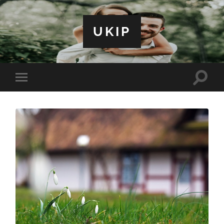
UKIP
Toggle
Toggle
search
mobile
field
menu