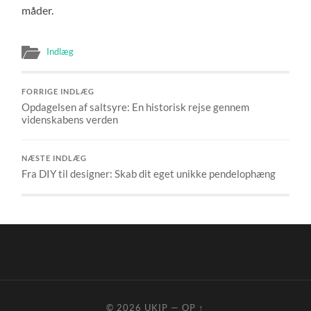
måder.
Indlæg
FORRIGE INDLÆG
Opdagelsen af saltsyre: En historisk rejse gennem
videnskabens verden
NÆSTE INDLÆG
Fra DIY til designer: Skab dit eget unikke pendelophæng
© 2026
UKIP
—
OP ↑