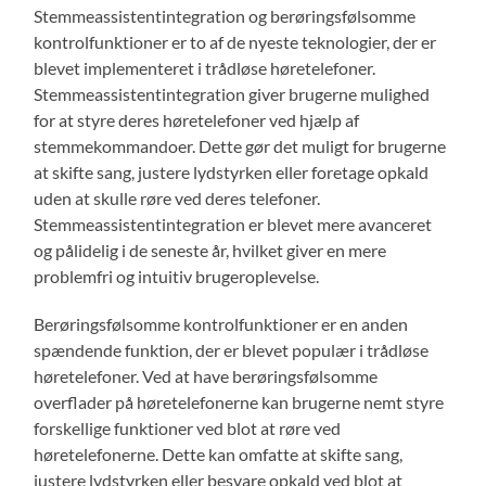
Stemmeassistentintegration og berøringsfølsomme
kontrolfunktioner er to af de nyeste teknologier, der er
blevet implementeret i trådløse høretelefoner.
Stemmeassistentintegration giver brugerne mulighed
for at styre deres høretelefoner ved hjælp af
stemmekommandoer. Dette gør det muligt for brugerne
at skifte sang, justere lydstyrken eller foretage opkald
uden at skulle røre ved deres telefoner.
Stemmeassistentintegration er blevet mere avanceret
og pålidelig i de seneste år, hvilket giver en mere
problemfri og intuitiv brugeroplevelse.
Berøringsfølsomme kontrolfunktioner er en anden
spændende funktion, der er blevet populær i trådløse
høretelefoner. Ved at have berøringsfølsomme
overflader på høretelefonerne kan brugerne nemt styre
forskellige funktioner ved blot at røre ved
høretelefonerne. Dette kan omfatte at skifte sang,
justere lydstyrken eller besvare opkald ved blot at