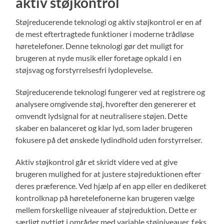
aktiv støjkontrol
Støjreducerende teknologi og aktiv støjkontrol er en af
de mest eftertragtede funktioner i moderne trådløse
høretelefoner. Denne teknologi gør det muligt for
brugeren at nyde musik eller foretage opkald i en
støjsvag og forstyrrelsesfri lydoplevelse.
Støjreducerende teknologi fungerer ved at registrere og
analysere omgivende støj, hvorefter den genererer et
omvendt lydsignal for at neutralisere støjen. Dette
skaber en balanceret og klar lyd, som lader brugeren
fokusere på det ønskede lydindhold uden forstyrrelser.
Aktiv støjkontrol går et skridt videre ved at give
brugeren mulighed for at justere støjreduktionen efter
deres præference. Ved hjælp af en app eller en dedikeret
kontrolknap på høretelefonerne kan brugeren vælge
mellem forskellige niveauer af støjreduktion. Dette er
særligt nyttigt i områder med variable støjniveauer, f.eks.