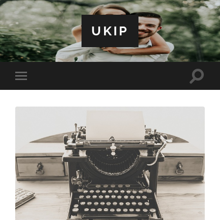
UKIP
Toggle
Toggle
search
mobile
field
menu