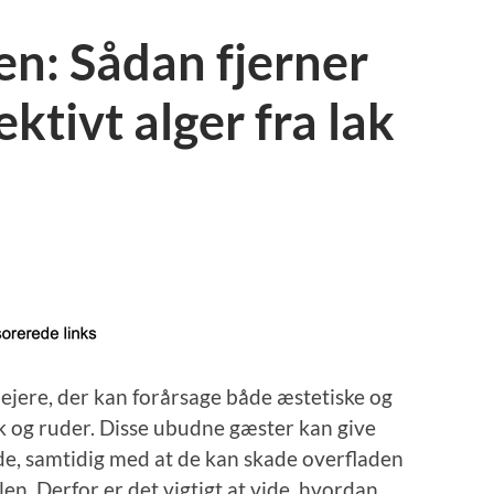
len: Sådan fjerner
ktivt alger fra lak
ilejere, der kan forårsage både æstetiske og
ak og ruder. Disse ubudne gæster kan give
de, samtidig med at de kan skade overfladen
en. Derfor er det vigtigt at vide, hvordan