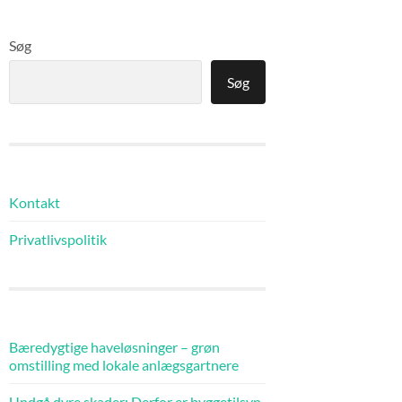
Søg
Søg
Kontakt
Privatlivspolitik
Bæredygtige haveløsninger – grøn
omstilling med lokale anlægsgartnere
Undgå dyre skader: Derfor er byggetilsyn