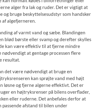
e kan normalt købes i bilforretninger eller
fjerne alger fra lak og ruder. Det er vigtigt at
je og bruge beskyttelsesudstyr som handsker
 af algefjerneren.
anding af varmt vand og sæbe. Blandingen
n blød børste eller svamp og derefter skylles
 kan være effektiv til at fjerne mindre
 nødvendigt at gentage processen flere
e resultat.
 kan det være nødvendigt at bruge en
øjtryksrenseren kan sprøjte vand med højt
 løsne og fjerne algerne effektivt. Det er
ruger en højtryksrenser på bilens overflader,
kken eller ruderne. Det anbefales derfor at
 passende afstand til bilen under