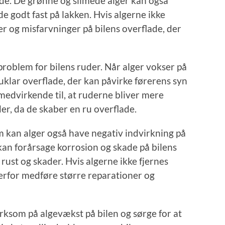
de. De grønne og slimede alger kan også
de godt fast på lakken. Hvis algerne ikke
tter og misfarvninger på bilens overflade, der
roblem for bilens ruder. Når alger vokser på
uklar overflade, der kan påvirke førerens syn
medvirkende til, at ruderne bliver mere
er, da de skaber en ru overflade.
 kan alger også have negativ indvirkning på
kan forårsage korrosion og skade på bilens
l rust og skader. Hvis algerne ikke fjernes
derfor medføre større reparationer og
rksom på algevækst på bilen og sørge for at