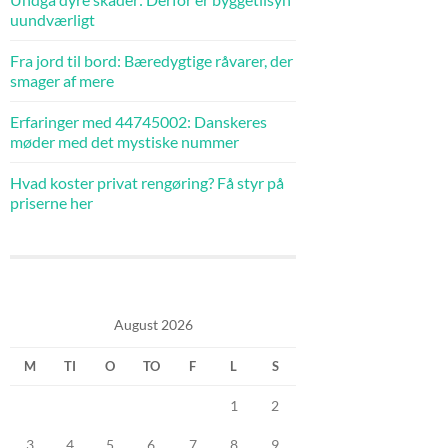
uundværligt
Fra jord til bord: Bæredygtige råvarer, der
smager af mere
Erfaringer med 44745002: Danskeres
møder med det mystiske nummer
Hvad koster privat rengøring? Få styr på
priserne her
August 2026
M
TI
O
TO
F
L
S
1
2
3
4
5
6
7
8
9