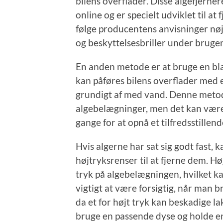
bilens overflader. Disse algefjerner
online og er specielt udviklet til at 
følge producentens anvisninger nø
og beskyttelsesbriller under brugen
En anden metode er at bruge en bl
kan påføres bilens overflader med e
grundigt af med vand. Denne metode
algebelægninger, men det kan være
gange for at opnå et tilfredsstillend
Hvis algerne har sat sig godt fast,
højtryksrenser til at fjerne dem. H
tryk på algebelægningen, hvilket kan
vigtigt at være forsigtig, når man b
da et for højt tryk kan beskadige la
bruge en passende dyse og holde en