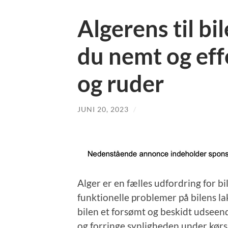
Algerens til bi
du nemt og effe
og ruder
JUNI 20, 2023
/
Alger er en fælles udfordring for b
funktionelle problemer på bilens l
bilen et forsømt og beskidt udseen
og forringe synligheden under kørsl